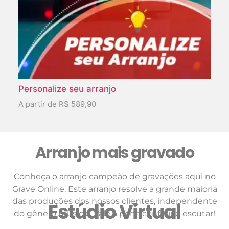
Personalize seu arranjo
A partir de R$ 589,90
Arranjo mais gravado
Conheça o arranjo campeão de gravações aqui no
Grave Online. Este arranjo resolve a grande maioria
das produções dos nossos clientes, independente
Estúdio Virtual
do gênero musical. Vale a pena conferir e escutar!