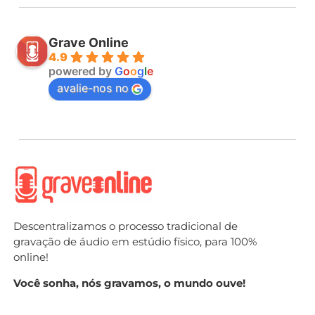
Grave Online
4.9
powered by
G
o
o
g
l
e
avalie-nos no
Descentralizamos o processo tradicional de
gravação de áudio em estúdio físico, para 100%
online!
Você sonha, nós gravamos, o mundo ouve!