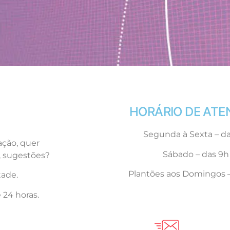
HORÁRIO DE AT
Segunda à Sexta – da
ção, quer
Sábado – das 9h 
s, sugestões?
Plantões aos Domingos –
tade.
 24 horas.