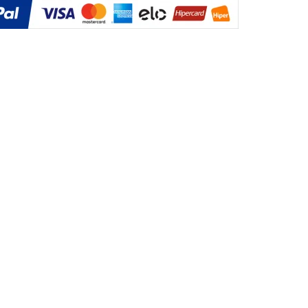
UMA STARTUP ACELERADA
PARCEIROS