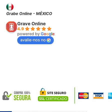
Grabe Online - MÉXICO
Grave Online
4.9
powered by
G
o
o
g
l
e
avalie-nos no