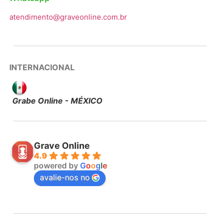
atendimento@graveonline.com.br
INTERNACIONAL
Grabe Online - MÉXICO
Grave Online
4.9
powered by
G
o
o
g
l
e
avalie-nos no