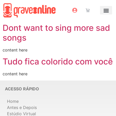
Antes e Depoi
Estúdio Virtual
Mais Servi
Sem dinheiro pra grav
Dont want to sing more sad
songs
content here
Tudo fica colorido com você
content here
ACESSO RÁPIDO
Home
Antes e Depois
Estúdio Virtual