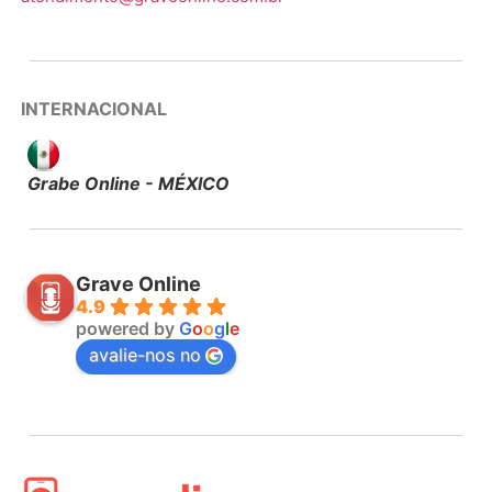
INTERNACIONAL
Grabe Online - MÉXICO
Grave Online
4.9
powered by
G
o
o
g
l
e
avalie-nos no