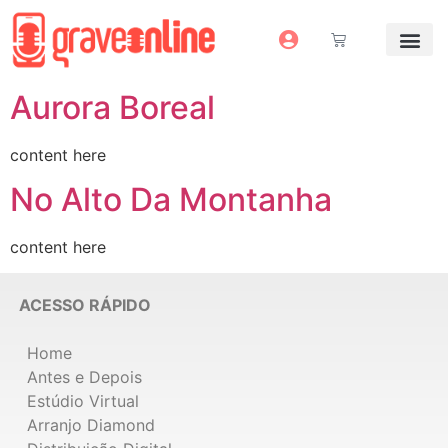
Antes e Depoi
Estúdio Virtual
Mais Servi
Sem dinheiro pra grav
Aurora Boreal
content here
No Alto Da Montanha
content here
ACESSO RÁPIDO
Home
Antes e Depois
Estúdio Virtual
Arranjo Diamond