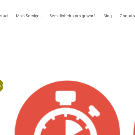
rtual
Mais Serviços
Sem dinheiro pra gravar?
Blog
Contat
a!