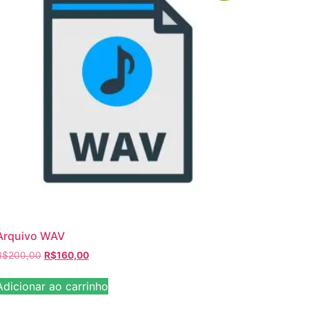
Arquivo WAV
R$
200,00
R$
160,00
Adicionar ao carrinho