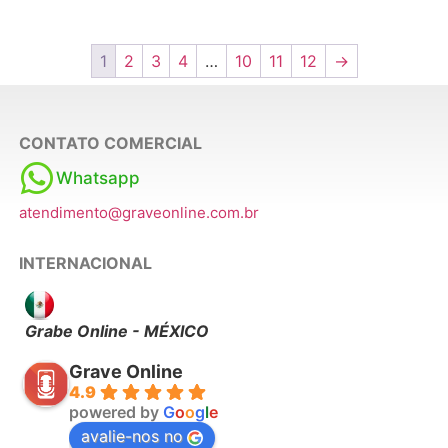
1
2
3
4
…
10
11
12
→
CONTATO COMERCIAL
Whatsapp
atendimento@graveonline.com.br
INTERNACIONAL
Grabe Online - MÉXICO
Grave Online
4.9
powered by
G
o
o
g
l
e
avalie-nos no