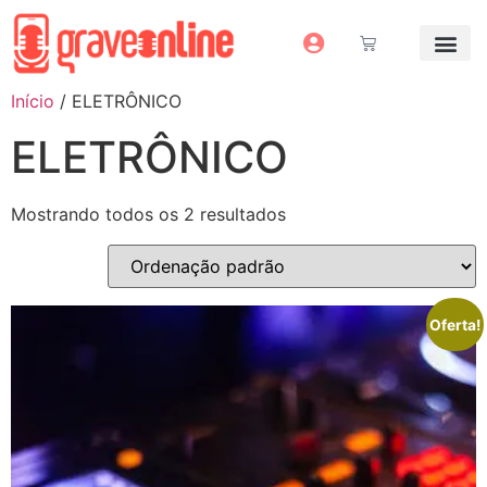
Antes e Depoi
Estúdio Virtual
Mais Servi
Sem dinheiro pra grav
Início
/ ELETRÔNICO
ELETRÔNICO
Mostrando todos os 2 resultados
Oferta!