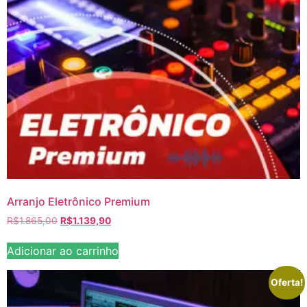
Arranjo Eletrônico Premium
R$
1.865,00
R$
1.139,90
Adicionar ao carrinho
Oferta!