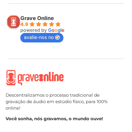
Grave Online
4.9
powered by
G
o
o
g
l
e
avalie-nos no
Descentralizamos o processo tradicional de
gravação de áudio em estúdio físico, para 100%
online!
Você sonha, nós gravamos, o mundo ouve!