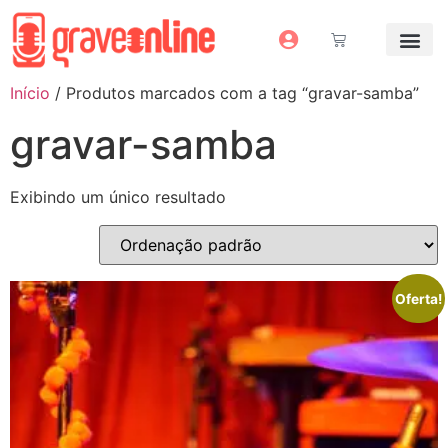
Antes e Depoi
Estúdio Virtual
Mais Servi
Sem dinheiro pra grav
Início
/ Produtos marcados com a tag “gravar-samba”
gravar-samba
Exibindo um único resultado
Oferta!