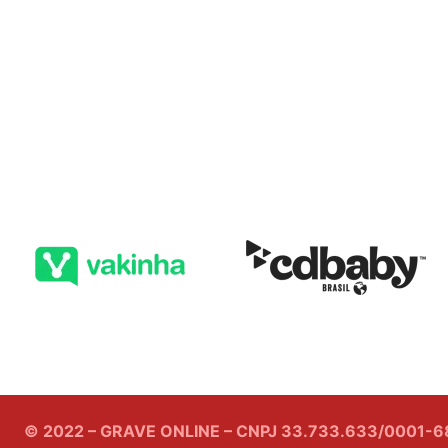
© 2022 – GRAVE ONLINE – CNPJ 33.733.633/0001-68 