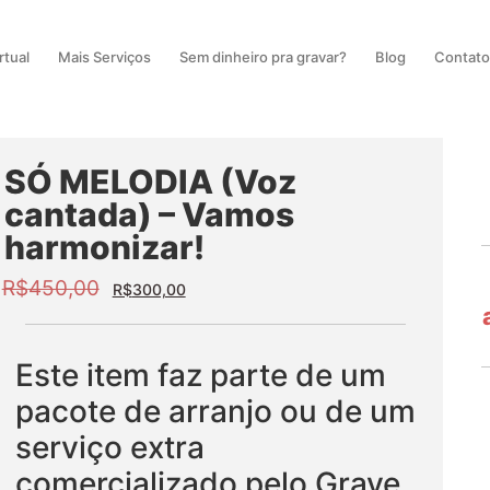
rtual
Mais Serviços
Sem dinheiro pra gravar?
Blog
Contat
SÓ MELODIA (Voz
cantada) – Vamos
harmonizar!
R$
450,00
R$
300,00
Este item faz parte de um
pacote de arranjo ou de um
serviço extra
comercializado pelo Grave