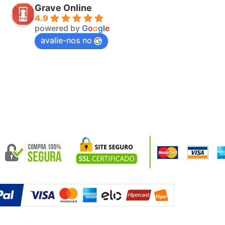
Grave Online
4.9
powered by
G
o
o
g
l
e
avalie-nos no