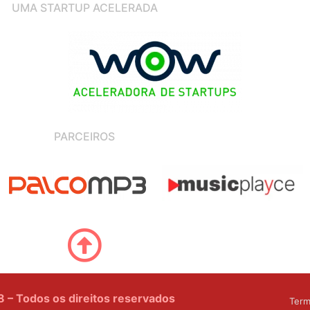
UMA STARTUP ACELERADA
PARCEIROS
– Todos os direitos reservados
Term