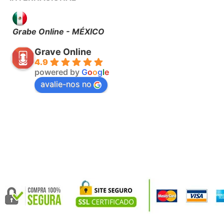
Grabe Online - MÉXICO
Grave Online
4.9
powered by
G
o
o
g
l
e
avalie-nos no