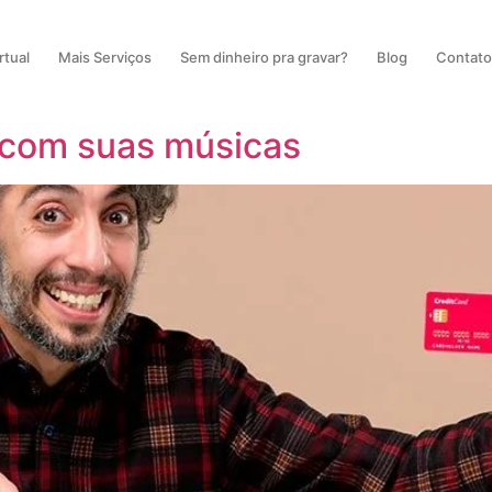
rtual
Mais Serviços
Sem dinheiro pra gravar?
Blog
Contat
 com suas músicas