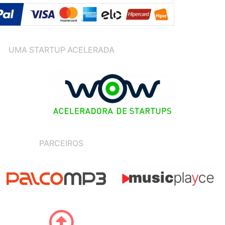
UMA STARTUP ACELERADA
PARCEIROS