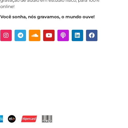
gravação de áudio em estúdio físico, para 100%
online!
Você sonha, nós gravamos, o mundo ouve!