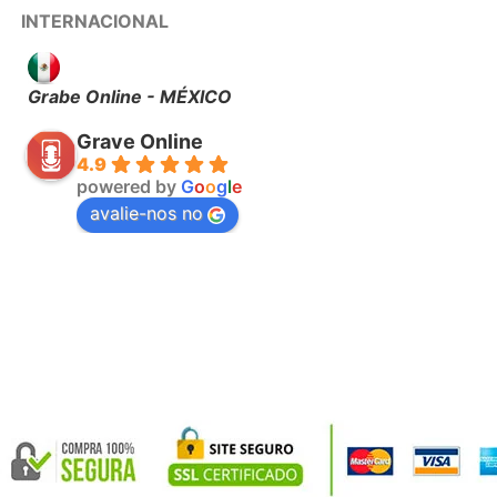
INTERNACIONAL
Grabe Online - MÉXICO
Grave Online
4.9
powered by
G
o
o
g
l
e
avalie-nos no