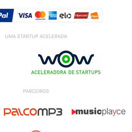
UMA STARTUP ACELERADA
PARCEIROS