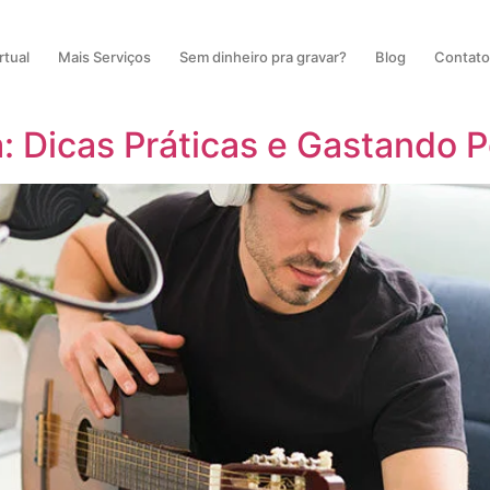
rtual
Mais Serviços
Sem dinheiro pra gravar?
Blog
Contat
: Dicas Práticas e Gastando 