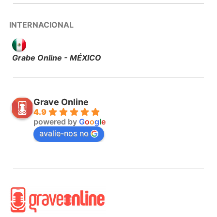
INTERNACIONAL
Grabe Online - MÉXICO
Grave Online
4.9
powered by
G
o
o
g
l
e
avalie-nos no