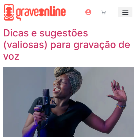
Antes e Depoi
Estúdio Virtual
Mais Servi
Sem dinheiro pra grav
Dicas e sugestões
(valiosas) para gravação de
voz