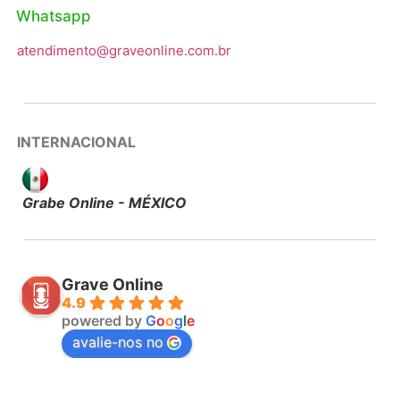
Whatsapp
atendimento@graveonline.com.br
INTERNACIONAL
Grabe Online - MÉXICO
Grave Online
4.9
powered by
G
o
o
g
l
e
avalie-nos no