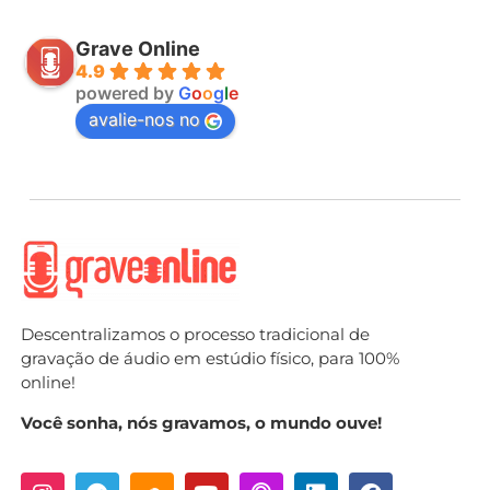
Grave Online
4.9
powered by
G
o
o
g
l
e
avalie-nos no
Descentralizamos o processo tradicional de
gravação de áudio em estúdio físico, para 100%
online!
Você sonha, nós gravamos, o mundo ouve!