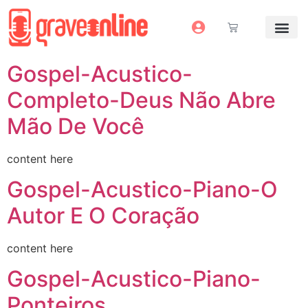
Antes e Depoi
Estúdio Virtual
Mais Servi
Sem dinheiro pra grav
Gospel-Acustico-
Completo-Deus Não Abre
Mão De Você
content here
Gospel-Acustico-Piano-O
Autor E O Coração
content here
Gospel-Acustico-Piano-
Ponteiros