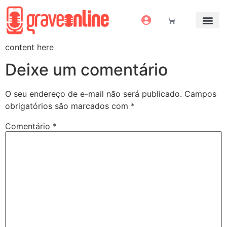
Antes e Depoi
Estúdio Virtual
Mais Servi
Sem dinheiro pra grav
content here
Deixe um comentário
O seu endereço de e-mail não será publicado.
Campos
obrigatórios são marcados com
*
Comentário
*