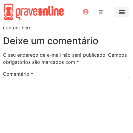
Antes e Depoi
Estúdio Virtual
Mais Servi
Sem dinheiro pra grav
content here
Deixe um comentário
O seu endereço de e-mail não será publicado.
Campos
obrigatórios são marcados com
*
Comentário
*