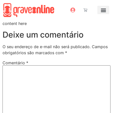
Antes e Depoi
Estúdio Virtual
Mais Servi
Sem dinheiro pra grav
content here
Deixe um comentário
O seu endereço de e-mail não será publicado.
Campos
obrigatórios são marcados com
*
Comentário
*