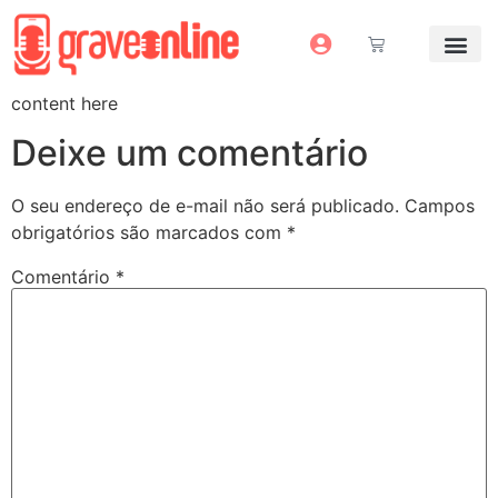
Antes e Depoi
Estúdio Virtual
Mais Servi
Sem dinheiro pra grav
content here
Deixe um comentário
O seu endereço de e-mail não será publicado.
Campos
obrigatórios são marcados com
*
Comentário
*