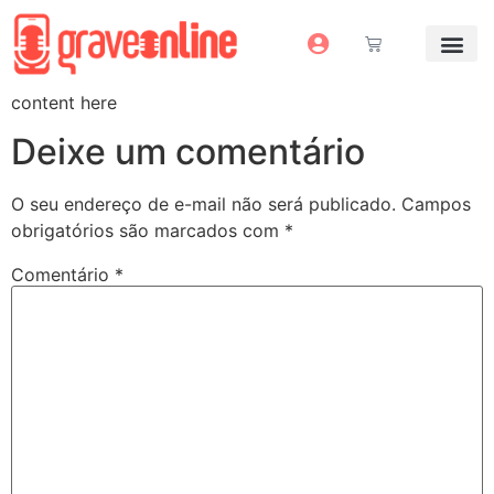
Antes e Depoi
Estúdio Virtual
Mais Servi
Sem dinheiro pra grav
content here
Deixe um comentário
O seu endereço de e-mail não será publicado.
Campos
obrigatórios são marcados com
*
Comentário
*