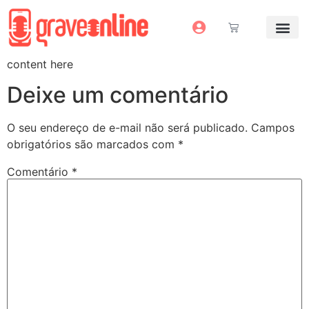
Antes e Depoi
Estúdio Virtual
Mais Servi
Sem dinheiro pra grav
content here
Deixe um comentário
O seu endereço de e-mail não será publicado.
Campos
obrigatórios são marcados com
*
Comentário
*