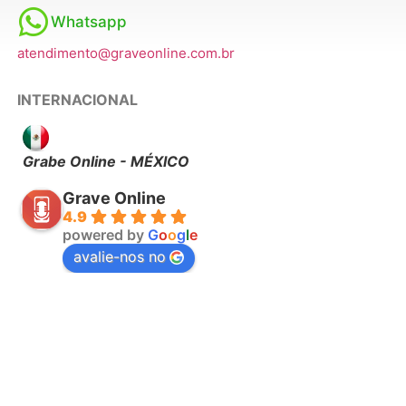
Whatsapp
atendimento@graveonline.com.br
INTERNACIONAL
Grabe Online - MÉXICO
Grave Online
4.9
powered by
G
o
o
g
l
e
avalie-nos no