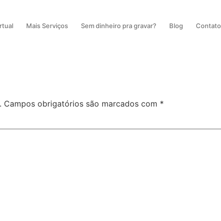
rtual
Mais Serviços
Sem dinheiro pra gravar?
Blog
Contat
.
Campos obrigatórios são marcados com
*