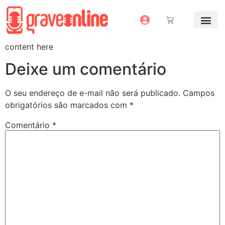
Antes e Depoi
Estúdio Virtual
Mais Servi
Sem dinheiro pra grav
content here
Deixe um comentário
O seu endereço de e-mail não será publicado.
Campos
obrigatórios são marcados com
*
Comentário
*