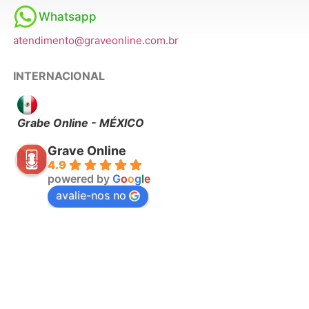
Whatsapp
atendimento@graveonline.com.br
INTERNACIONAL
Grabe Online - MÉXICO
Grave Online
4.9
powered by
G
o
o
g
l
e
avalie-nos no