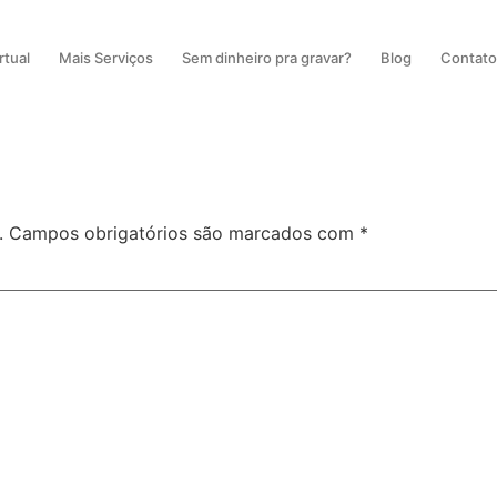
rtual
Mais Serviços
Sem dinheiro pra gravar?
Blog
Contat
.
Campos obrigatórios são marcados com
*