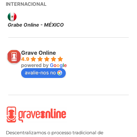
INTERNACIONAL
Grabe Online - MÉXICO
Grave Online
4.9
powered by
G
o
o
g
l
e
avalie-nos no
Descentralizamos o processo tradicional de