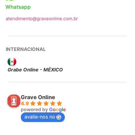
Whatsapp
atendimento@graveonline.com.br
INTERNACIONAL
Grabe Online - MÉXICO
Grave Online
4.9
powered by
G
o
o
g
l
e
avalie-nos no