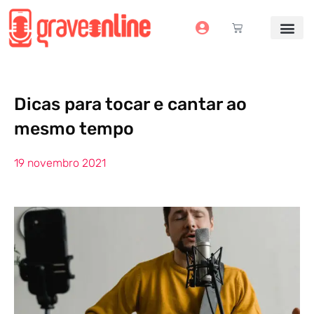
Antes e Depoi
Estúdio Virtual
Mais Servi
Sem dinheiro pra grav
Dicas para tocar e cantar ao
mesmo tempo
19 novembro 2021